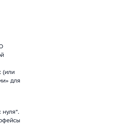
ПО
ой
 (или
ми» для
 нуля”.
ерфейсы