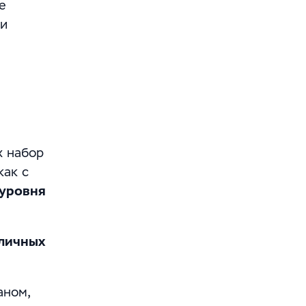
е
 и
х набор
как с
 уровня
зличных
аном,