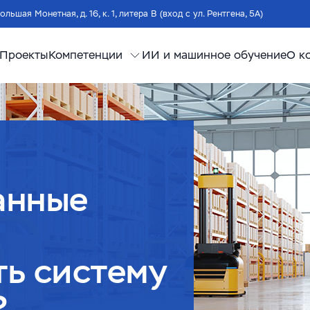
Большая Монетная, д. 16, к. 1, литера В (вход с ул. Рентгена, 5А)
Проекты
Компетенции
ИИ и машинное обучение
О к
анные
ь систему
?