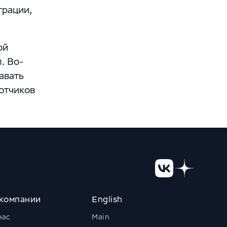
грации,
ой
. Во-
авать
отчиков
компании
English
нас
Main