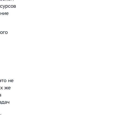
есурсов
ение
ого
это не
их же
а
адач