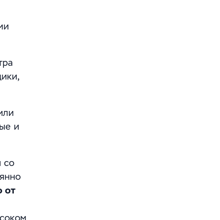
ми
тра
ики,
или
ые и
 со
оянно
 от
ысоком