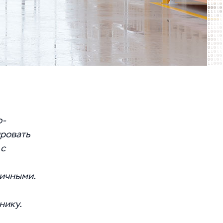
о-
ровать
 с
тичными.
нику.