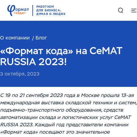
РАБОТАЕМ
ДЛЯ БИЗНЕСА,
ДУМАЯ О ЛЮДЯХ
О компании
Решения
Блог
«Формат кода» на CeMAT
Цифровые двойники в производстве и логистике
Проекты
RUSSIA 2023!
Комплексные решения по работе с большими
Компетенции
3 октября, 2023
данными
Складская автоматизация и логистика
ИИ и машинное обучение
RAG-чатбот – интеллектуальный ассистент для
С 19 по 21 сентября 2023 года в Москве прошла 13-ая
службы поддержки
Высоконагруженные системы и Большие данные
международная выставка складской техники и систем,
О компании
подъемно-транспортного оборудования, средств
(Big Data)
Обучающий ИИ-ассистент для ваших сотрудников
автоматизации склада и логистических услуг CeMAT
О нас
English
RUSSIA 2023. Каждый год представители компании
Автоматизация производств
ИИ-решение для работы с корпоративными базами
«Формат кода» посещают это значительное
Руководство
данных