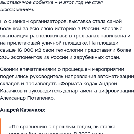
Цифровизация ритейла
выставочное событие – и этот год не стал
Main
Связаться с нами
исключением.
Модели сотрудничества
WMS Управление складом
Импортозамещение
Warehouse Logistics and Automation
По оценкам организаторов, выставка стала самой
Блог
Системы визуального контроля на основе ИИ
большой за всю свою историю в России. Впервые
экспозиция расположилась в трех залах павильона и
Мероприятия
Системы стандартизации и управления данными
на прилегающей уличной площадке. На площади
для логистических и производственных
свыше 16 000 м2 свои технологии представили более
Работа
200 экспонентов из России и зарубежных стран.
комплексов
Юридическая информация
Своими впечатлениями о прошедшем мероприятии
Решения для производственной безопасности
поделились руководитель направления автоматизации
складов и производств «Формата кода» Андрей
Программное обеспечение для интеграции
Казачков и руководитель департамента цифровизации
автоматизированного и роботизированного
Александр Потапенко.
оборудования
Андрей Казачков:
Интеллектуальная обработка документов (IDP) в
международной логистике и транспорте
«По сравнению с прошлым годом, выставка
прошла более оживленно. В 2022 году