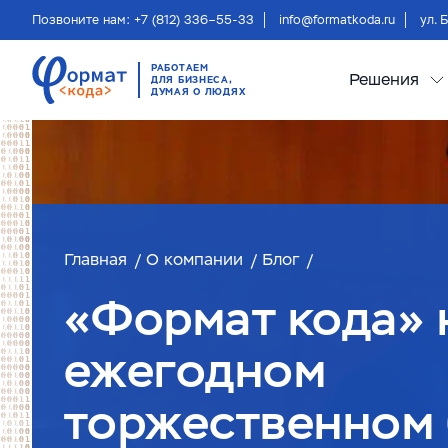
Позвоните нам: +7 (812) 336–55-33
info@formatkoda.ru
ул. 
РАБОТАЕМ
Решения
ДЛЯ БИЗНЕСА,
ДУМАЯ О ЛЮДЯХ
Главная
О компании
Блог
«Формат кода» 
ежегодном
торжественном 