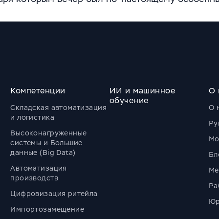
Компетенции
ИИ и машинное
О 
обучение
Складская автоматизация
О 
и логистика
Ру
Высоконагруженные
Мо
системы и Большие
данные (Big Data)
Бл
Автоматизация
Ме
производств
Ра
Цифровизация ритейла
Юр
Импортозамещение