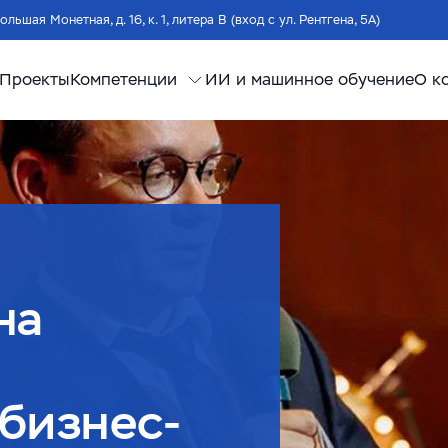
Большая Монетная, д. 16, к. 1, литера В (вход с ул. Рентгена, 5А)
Проекты
Компетенции
ИИ и машинное обучение
О к
на
бизнес-