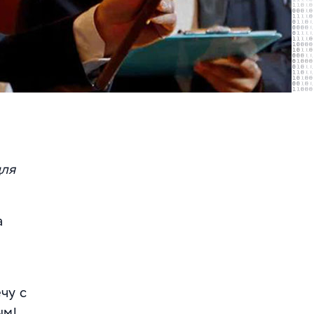
для
а
чу с
ым!