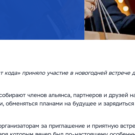
 кода» приняло участие в новогодней встрече 
собирают членов альянса, партнеров и друзей н
и, обменяться планами на будущее и зарядиться
организаторам за приглашение и приятную встре
аря которым вечер был по-настоящему особенн