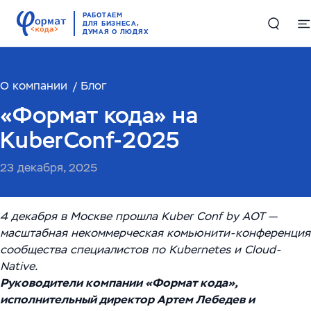
РАБОТАЕМ
ДЛЯ БИЗНЕСА,
ДУМАЯ О ЛЮДЯХ
О компании
Решения
Блог
«Формат кода» на
Цифровые двойники в производстве и логистике
Проекты
KuberConf-2025
Комплексные решения по работе с большими
Компетенции
23 декабря, 2025
данными
Складская автоматизация и логистика
ИИ и машинное обучение
RAG-чатбот – интеллектуальный ассистент для
4 декабря в Москве прошла Kuber Conf by AOT —
службы поддержки
Высоконагруженные системы и Большие данные
масштабная некоммерческая комьюнити-конференция
О компании
сообщества специалистов по Kubernetes и Cloud-
(Big Data)
Обучающий ИИ-ассистент для ваших сотрудников
Native.
О нас
English
Руководители компании «Формат кода»,
Автоматизация производств
ИИ-решение для работы с корпоративными базами
исполнительный директор Артем Лебедев и
Руководство
данных