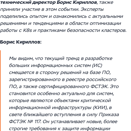
Цифровизация ритейла
технический директор Борис Кириллов
Main
, также
Связаться с нами
приняли участие в этом событии. Эксперты
Модели сотрудничества
WMS Управление складом
Импортозамещение
Warehouse Logistics and Automation
поделились опытом и ознакомились с актуальными
решениями и тенденциями в области оптимизации
Блог
Системы визуального контроля на основе ИИ
работы с K8s и практиками безопасности кластеров.
Мероприятия
Системы стандартизации и управления данными
Борис Кириллов:
для логистических и производственных
Работа
комплексов
Мы видим, что текущий тренд в разработке
Юридическая информация
больших информационных систем (ИС)
Решения для производственной безопасности
смещается в сторону решений на базе ПО,
зарегистрированного в реестре российского
Программное обеспечение для интеграции
ПО, а также сертифицированного ФСТЭК. Это
автоматизированного и роботизированного
становится особенно актуально для систем,
которые являются объектами критической
оборудования
информационной инфраструктуры (КИИ), в
Интеллектуальная обработка документов (IDP) в
свете ближайшего вступления в силу Приказа
ФСТЭК № 117. Он устанавливает новые, более
международной логистике и транспорте
строгие требования к защите информации