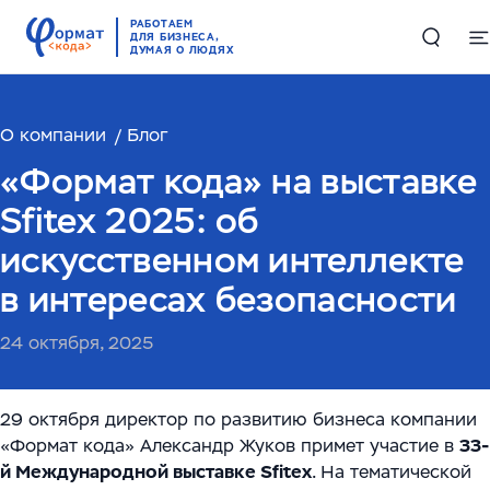
РАБОТАЕМ
ДЛЯ БИЗНЕСА,
ДУМАЯ О ЛЮДЯХ
О компании
Решения
Блог
«Формат кода» на выставке
Цифровые двойники в производстве и логистике
Проекты
Sfitex 2025: об
Комплексные решения по работе с большими
искусственном интеллекте
Компетенции
данными
в интересах безопасности
Складская автоматизация и логистика
ИИ и машинное обучение
RAG-чатбот – интеллектуальный ассистент для
24 октября, 2025
службы поддержки
Высоконагруженные системы и Большие данные
О компании
(Big Data)
Обучающий ИИ-ассистент для ваших сотрудников
29 октября директор по развитию бизнеса компании
О нас
English
«Формат кода» Александр Жуков примет участие в
Автоматизация производств
33-
ИИ-решение для работы с корпоративными базами
й Международной выставке
Sfitex
. На тематической
Руководство
данных