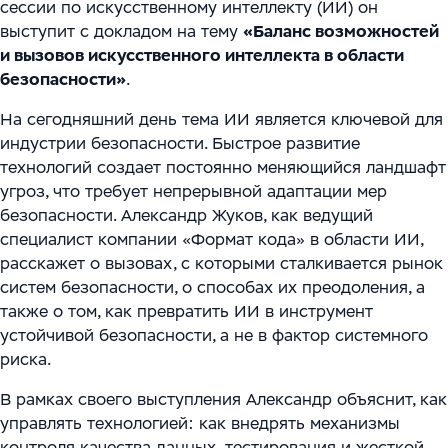
Цифровизация ритейла
сессии по искусственному интеллекту (ИИ) он
Main
Связаться с нами
выступит с докладом на тему
«Баланс возможностей
Модели сотрудничества
WMS Управление складом
Импортозамещение
Warehouse Logistics and Automation
и вызовов искусственного интеллекта в области
безопасности»
.
Блог
Системы визуального контроля на основе ИИ
На сегодняшний день тема ИИ является ключевой для
Мероприятия
Системы стандартизации и управления данными
индустрии безопасности. Быстрое развитие
для логистических и производственных
технологий создает постоянно меняющийся ландшафт
Работа
угроз, что требует непрерывной адаптации мер
комплексов
безопасности. Александр Жуков, как ведущий
Юридическая информация
специалист компании «Формат кода» в области ИИ,
Решения для производственной безопасности
расскажет о вызовах, с которыми сталкивается рынок
Программное обеспечение для интеграции
систем безопасности, о способах их преодоления, а
также о том, как превратить ИИ в инструмент
автоматизированного и роботизированного
устойчивой безопасности, а не в фактор системного
оборудования
риска.
Интеллектуальная обработка документов (IDP) в
В рамках своего выступления Александр объяснит, как
управлять технологией: как внедрять механизмы
международной логистике и транспорте
контроля качества данных, тестирования и жесткой