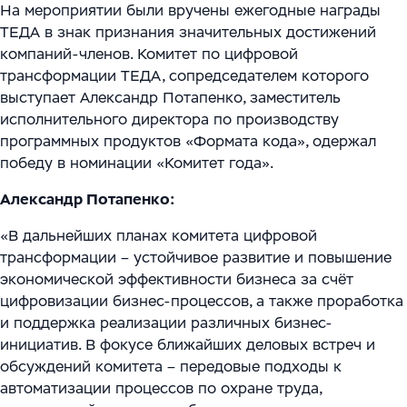
Цифровизация ритейла
Main
На мероприятии были вручены ежегодные награды
Связаться с нами
ТЕДА в знак признания значительных достижений
Модели сотрудничества
WMS Управление складом
Импортозамещение
Warehouse Logistics and Automation
компаний-членов. Комитет по цифровой
трансформации ТЕДА, сопредседателем которого
Блог
Системы визуального контроля на основе ИИ
выступает Александр Потапенко, заместитель
Мероприятия
исполнительного директора по производству
Системы стандартизации и управления данными
программных продуктов «Формата кода», одержал
для логистических и производственных
Работа
победу в номинации «Комитет года».
комплексов
Юридическая информация
Александр Потапенко:
Решения для производственной безопасности
«В дальнейших планах комитета цифровой
трансформации – устойчивое развитие и повышение
Программное обеспечение для интеграции
экономической эффективности бизнеса за счёт
автоматизированного и роботизированного
цифровизации бизнес-процессов, а также проработка
оборудования
и поддержка реализации различных бизнес-
инициатив. В фокусе ближайших деловых встреч и
Интеллектуальная обработка документов (IDP) в
обсуждений комитета – передовые подходы к
международной логистике и транспорте
автоматизации процессов по охране труда,