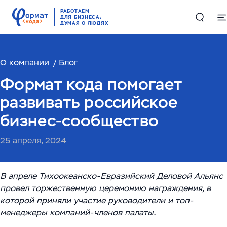
РАБОТАЕМ
ДЛЯ БИЗНЕСА,
ДУМАЯ О ЛЮДЯХ
О компании
Решения
Блог
Формат кода помогает
Цифровые двойники в производстве и логистике
Проекты
развивать российское
Комплексные решения по работе с большими
бизнес-сообщество
Компетенции
данными
25 апреля, 2024
Складская автоматизация и логистика
ИИ и машинное обучение
RAG-чатбот – интеллектуальный ассистент для
службы поддержки
Высоконагруженные системы и Большие данные
В апреле Тихоокеанско-Евразийский Деловой Альянс
О компании
(Big Data)
провел торжественную церемонию награждения, в
Обучающий ИИ-ассистент для ваших сотрудников
которой приняли участие руководители и топ-
О нас
English
Автоматизация производств
ИИ-решение для работы с корпоративными базами
менеджеры компаний-членов палаты.
Руководство
данных