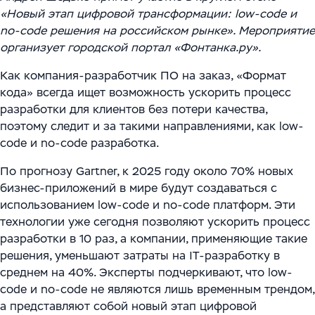
Цифровизация ритейла
Main
«Новый этап цифровой трансформации: low-code и
Связаться с нами
Модели сотрудничества
no-code решения на российском рынке». Мероприятие
WMS Управление складом
Импортозамещение
Warehouse Logistics and Automation
организует городской портал «Фонтанка.ру».
Блог
Системы визуального контроля на основе ИИ
Как компания-разработчик ПО на заказ, «Формат
Мероприятия
кода» всегда ищет возможность ускорить процесс
Системы стандартизации и управления данными
разработки для клиентов без потери качества,
для логистических и производственных
Работа
поэтому следит и за такими направлениями, как low-
комплексов
code и no-code разработка.
Юридическая информация
Решения для производственной безопасности
По прогнозу Gartner, к 2025 году около 70% новых
бизнес-приложений в мире будут создаваться с
Программное обеспечение для интеграции
использованием low-code и no-code платформ. Эти
технологии уже сегодня позволяют ускорить процесс
автоматизированного и роботизированного
разработки в 10 раз, а компании, применяющие такие
оборудования
решения, уменьшают затраты на IT-разработку в
среднем на 40%. Эксперты подчеркивают, что low-
Интеллектуальная обработка документов (IDP) в
code и no-code не являются лишь временным трендом,
международной логистике и транспорте
а представляют собой новый этап цифровой