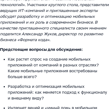
Цифровизация ритейла
Main
технологий». Участники круглого стола, представители
Связаться с нами
Модели сотрудничества
ведущих ИТ-компаний и приглашенные эксперты
WMS Управление складом
Импортозамещение
Warehouse Logistics and Automation
обсудят разработку и оптимизацию мобильных
Блог
Системы визуального контроля на основе ИИ
приложений и их роль в современном бизнесе. В
качестве приглашенного специалиста своим мнением
Мероприятия
Системы стандартизации и управления данными
поделится Александр Жуков, директор по развитию
бизнеса «Формата кода».
для логистических и производственных
Работа
комплексов
Предстоящие вопросы для обсуждения:
Юридическая информация
Решения для производственной безопасности
Как растет спрос на создание мобильных
приложений от компаний в разных отраслях?
Программное обеспечение для интеграции
Какие мобильные приложения востребованы
автоматизированного и роботизированного
больше всего?
оборудования
Разработка и оптимизация мобильных
приложений: как меняется подход к функционалу
Интеллектуальная обработка документов (IDP) в
и внешнему виду?
международной логистике и транспорте
Интернет вещей и «умный дом» в мобильном