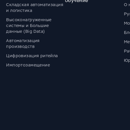
обучение
Складская автоматизация
О 
и логистика
Ру
Высоконагруженные
Мо
системы и Большие
данные (Big Data)
Бл
Автоматизация
Ме
производств
Ра
Цифровизация ритейла
Юр
Импортозамещение