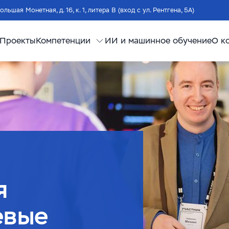
Большая Монетная, д. 16, к. 1, литера В (вход с ул. Рентгена, 5А)
Проекты
Компетенции
ИИ и машинное обучение
О к
я
евые