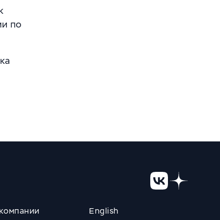
к
ми по
ка
компании
English