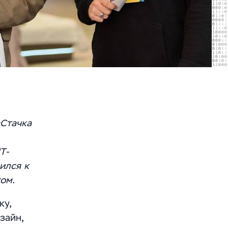
«Стачка
Т-
ился к
ом.
ку,
зайн,