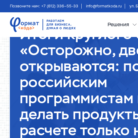
Позвоните нам: +7 (812) 336–55-33
info@formatkoda.ru
ул. 
Главная
О компании
Блог
РАБОТАЕМ
Решения
ДЛЯ БИЗНЕСА,
Итоги круглого 
ДУМАЯ О ЛЮДЯХ
«Осторожно, дв
открываются: п
российским
программистам 
делать продукт
расчете только 