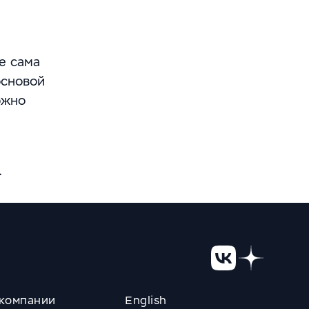
е сама
основой
ожно
.
компании
English