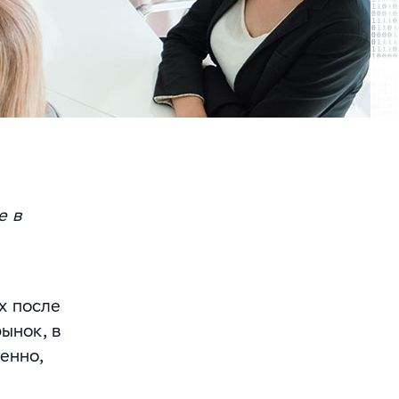
е в
х после
ынок, в
енно,