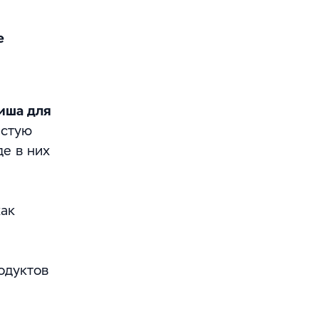
е
иша для
астую
де в них
как
одуктов