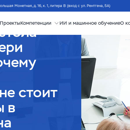
Большая Монетная, д. 16, к. 1, литера В (вход с ул. Рентгена, 5А)
Проекты
Компетенции
ИИ и машинное обучение
О к
стола
ери
очему
не стоит
ы в
на