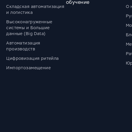
обучение
Складская автоматизация
О 
и логистика
Ру
Высоконагруженные
Мо
системы и Большие
данные (Big Data)
Бл
Автоматизация
Ме
производств
Ра
Цифровизация ритейла
Юр
Импортозамещение