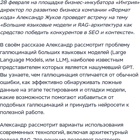
Цифровизация ритейла
28 февраля на площадке бизнес-инкубатора «Ингрия»
Main
Связаться с нами
директор по развитию бизнеса компании «Формат
Модели сотрудничества
WMS Управление складом
Импортозамещение
Warehouse Logistics and Automation
кода» Александр Жуков проведет встречу на тему
«Большие языковые модели и RAG-архитектура как
Блог
Системы визуального контроля на основе ИИ
средство победить конкурентов в SEO и контексте».
Мероприятия
Системы стандартизации и управления данными
В своём рассказе Александр рассмотрит проблему
для логистических и производственных
галлюцинаций больших языковых моделей (Large
Работа
Language Models, или LLM), наиболее известным
комплексов
представителем которых является нашумевший GPT.
Юридическая информация
Вы узнаете, чем галлюцинация отличается от обычной
Решения для производственной безопасности
ошибки, как эффективно обнаруживать ложные
Программное обеспечение для интеграции
данные на этапе тестирования и отладки модели,
какие возможности помогают избавиться от
автоматизированного и роботизированного
подобных галлюцинаций и принудить нейросети к
оборудования
полезной работе.
Интеллектуальная обработка документов (IDP) в
Александр рассмотрит варианты использования
современных технологий, включая архитектурный
международной логистике и транспорте
подход RAG. Это решение позволяет построить