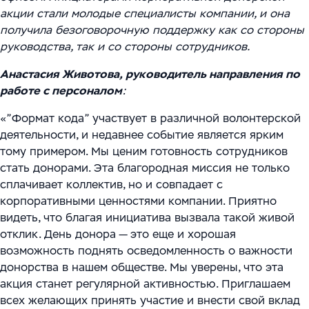
Цифровизация ритейла
Main
акции стали молодые специалисты компании, и она
Связаться с нами
Модели сотрудничества
получила безоговорочную поддержку как со стороны
WMS Управление складом
Импортозамещение
Warehouse Logistics and Automation
руководства, так и со стороны сотрудников.
Блог
Системы визуального контроля на основе ИИ
Анастасия Животова, руководитель направления по
Мероприятия
работе с персоналом
Системы стандартизации и управления данными
:
для логистических и производственных
«”Формат кода” участвует в различной волонтерской
Работа
деятельности, и недавнее событие является ярким
комплексов
Юридическая информация
тому примером. Мы ценим готовность сотрудников
Решения для производственной безопасности
стать донорами. Эта благородная миссия не только
сплачивает коллектив, но и совпадает с
Программное обеспечение для интеграции
корпоративными ценностями компании. Приятно
видеть, что благая инициатива вызвала такой живой
автоматизированного и роботизированного
отклик. День донора — это еще и хорошая
оборудования
возможность поднять осведомленность о важности
донорства в нашем обществе. Мы уверены, что эта
Интеллектуальная обработка документов (IDP) в
акция станет регулярной активностью. Приглашаем
международной логистике и транспорте
всех желающих принять участие и внести свой вклад