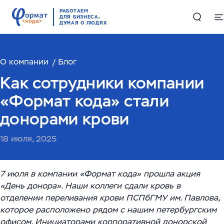
РАБОТАЕМ
ДЛЯ БИЗНЕСА,
ДУМАЯ О ЛЮДЯХ
О компании
Решения
Блог
Как сотрудники компании
Цифровые двойники в производстве и логистике
Проекты
«Формат кода» стали
Комплексные решения по работе с большими
донорами крови
Компетенции
данными
18 июля, 2025
Складская автоматизация и логистика
ИИ и машинное обучение
RAG-чатбот – интеллектуальный ассистент для
службы поддержки
Высоконагруженные системы и Большие данные
7 июля в компании «Формат кода» прошла акция
О компании
(Big Data)
«День донора». Наши коллеги сдали кровь в
Обучающий ИИ-ассистент для ваших сотрудников
отделении переливания крови ПСПбГМУ им. Павлова,
О нас
English
Автоматизация производств
ИИ-решение для работы с корпоративными базами
которое расположено рядом с нашим петербургским
офисом. Инициаторами корпоративной донорской
Руководство
данных