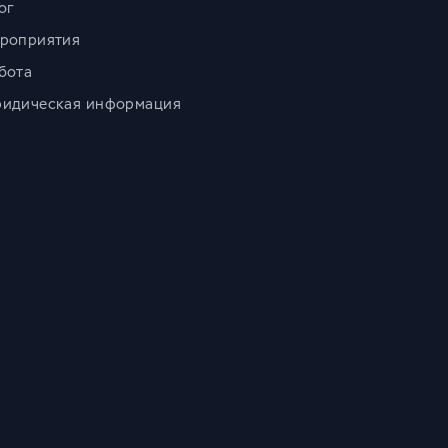
ог
роприятия
бота
идическая информация