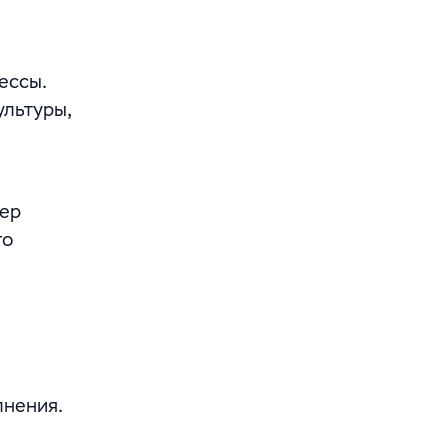
ессы.
льтуры,
йер
го
лнения.