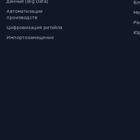
данные (Big Data)
Бл
Автоматизация
Ме
производств
Ра
Цифровизация ритейла
Юр
Импортозамещение