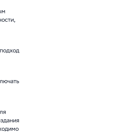
ым
ости,
 подход
ключать
ля
оздания
бходимо