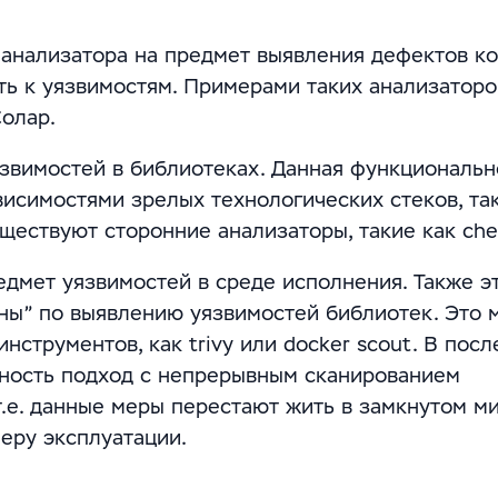
 анализатора на предмет выявления дефектов ко
ть к уязвимостям. Примерами таких анализаторо
Солар.
язвимостей в библиотеках. Данная функциональн
исимостями зрелых технологических стеков, так
уществуют сторонние анализаторы, такие как ch
дмет уязвимостей в среде исполнения. Также э
ны” по выявлению уязвимостей библиотек. Это 
струментов, как trivy или docker scout. В пос
ность подход с непрерывным сканированием
т.е. данные меры перестают жить в замкнутом м
еру эксплуатации.