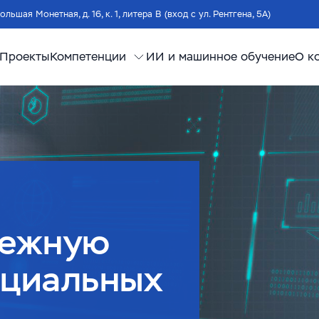
Большая Монетная, д. 16, к. 1, литера В (вход с ул. Рентгена, 5А)
Проекты
Компетенции
ИИ и машинное обучение
О к
дежную
нциальных