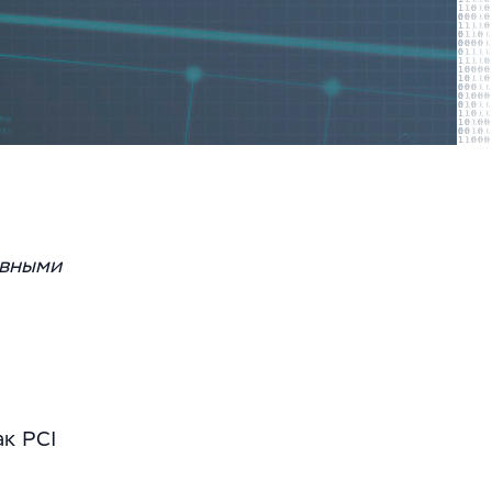
ывными
й
ак PCI