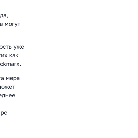
да,
в могут
ость уже
их как
eckmarx.
та мера
может
леднее
ире