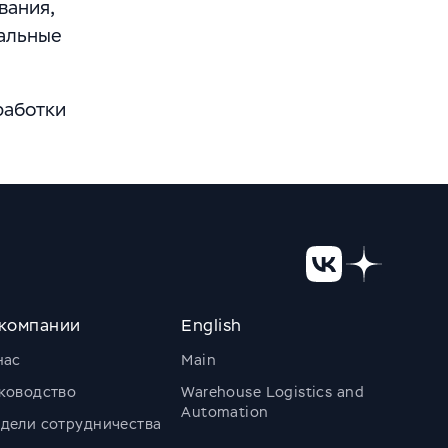
вания,
иальные
работки
компании
English
нас
Main
ководство
Warehouse Logistics and
Automation
дели сотрудничества