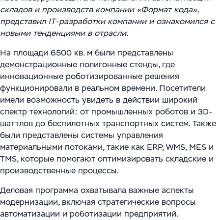
Цифровизация ритейла
Main
складов и производств компании «Формат кода»,
Связаться с нами
Модели сотрудничества
представил IT-разработки компании и ознакомился с
WMS Управление складом
Импортозамещение
Warehouse Logistics and Automation
новыми тенденциями в отрасли.
Блог
Системы визуального контроля на основе ИИ
На площади 6500 кв. м были представлены
Мероприятия
демонстрационные полигонные стенды, где
Системы стандартизации и управления данными
инновационные роботизированные решения
для логистических и производственных
Работа
функционировали в реальном времени. Посетители
комплексов
имели возможность увидеть в действии широкий
Юридическая информация
спектр технологий: от промышленных роботов и 3D-
Решения для производственной безопасности
шаттлов до беспилотных транспортных систем. Также
были представлены системы управления
Программное обеспечение для интеграции
материальными потоками, такие как ERP, WMS, MES и
автоматизированного и роботизированного
TMS, которые помогают оптимизировать складские и
производственные процессы.
оборудования
Деловая программа охватывала важные аспекты
Интеллектуальная обработка документов (IDP) в
модернизации, включая стратегические вопросы
международной логистике и транспорте
автоматизации и роботизации предприятий.