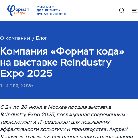
РАБОТАЕМ
ДЛЯ БИЗНЕСА,
ДУМАЯ О ЛЮДЯХ
О компании
Решения
Блог
Компания «Формат кода»
Цифровые двойники в производстве и логистике
Проекты
на выставке ReIndustry
Комплексные решения по работе с большими
Expo 2025
Компетенции
данными
11 июля, 2025
Складская автоматизация и логистика
ИИ и машинное обучение
RAG-чатбот – интеллектуальный ассистент для
службы поддержки
Высоконагруженные системы и Большие данные
С 24 по 26 июня в Москве прошла выставка
О компании
(Big Data)
ReIndustry Expo 2025, посвященная современным
Обучающий ИИ-ассистент для ваших сотрудников
технологиям и IT-решениям для повышения
О нас
English
Автоматизация производств
ИИ-решение для работы с корпоративными базами
эффективности логистики и производства. Андрей
Казачков, руководитель направления автоматизации
Руководство
данных