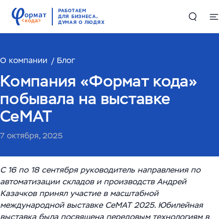
РАБОТАЕМ
ДЛЯ БИЗНЕСА,
ДУМАЯ О ЛЮДЯХ
О компании
Решения
Блог
Компания «Формат кода»
Цифровые двойники в производстве и логистике
Проекты
побывала на выставке
Комплексные решения по работе с большими
CeMAT
Компетенции
данными
7 октября, 2025
Складская автоматизация и логистика
ИИ и машинное обучение
RAG-чатбот – интеллектуальный ассистент для
службы поддержки
Высоконагруженные системы и Большие данные
С 16 по 18 сентября руководитель направления по
О компании
(Big Data)
автоматизации складов и производств Андрей
Обучающий ИИ-ассистент для ваших сотрудников
Казачков принял участие в масштабной
О нас
English
Автоматизация производств
ИИ-решение для работы с корпоративными базами
международной выставке CeMAT 2025. Юбилейная
выставка была посвящена передовым технологиям в
Руководство
данных