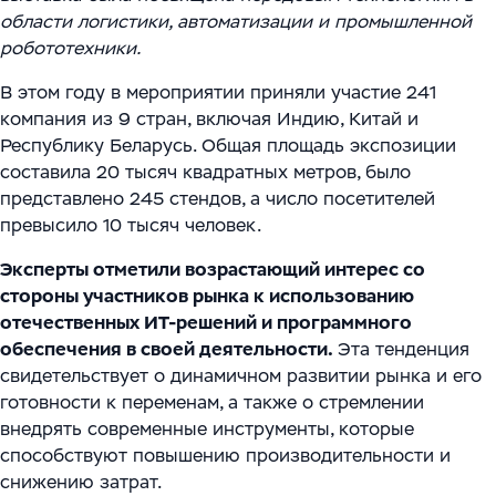
Цифровизация ритейла
Main
области логистики, автоматизации и промышленной
Связаться с нами
Модели сотрудничества
робототехники.
WMS Управление складом
Импортозамещение
Warehouse Logistics and Automation
В этом году в мероприятии приняли участие 241
Блог
Системы визуального контроля на основе ИИ
компания из 9 стран, включая Индию, Китай и
Мероприятия
Республику Беларусь. Общая площадь экспозиции
Системы стандартизации и управления данными
составила 20 тысяч квадратных метров, было
для логистических и производственных
Работа
представлено 245 стендов, а число посетителей
комплексов
превысило 10 тысяч человек.
Юридическая информация
Решения для производственной безопасности
Эксперты отметили возрастающий интерес со
стороны участников рынка к использованию
Программное обеспечение для интеграции
отечественных ИТ-решений и программного
обеспечения в своей деятельности.
автоматизированного и роботизированного
Эта тенденция
свидетельствует о динамичном развитии рынка и его
оборудования
готовности к переменам, а также о стремлении
внедрять современные инструменты, которые
Интеллектуальная обработка документов (IDP) в
способствуют повышению производительности и
международной логистике и транспорте
снижению затрат.