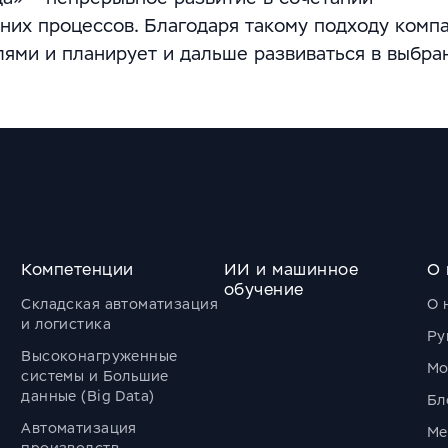
них процессов. Благодаря такому подходу комп
лями и планирует и дальше развиваться в выбра
Компетенции
ИИ и машинное
О 
обучение
Складская автоматизация
О 
и логистика
Ру
Высоконагруженные
Мо
системы и Большие
данные (Big Data)
Бл
Автоматизация
Ме