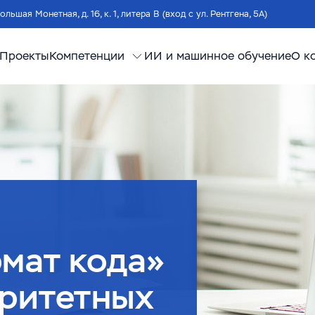
Большая Монетная, д. 16, к. 1, литера В (вход с ул. Рентгена, 5А)
Проекты
Компетенции
ИИ и машинное обучение
О к
мат кода»
оритетных