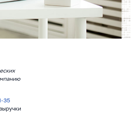
ческих
омпанию
-35
 выручки