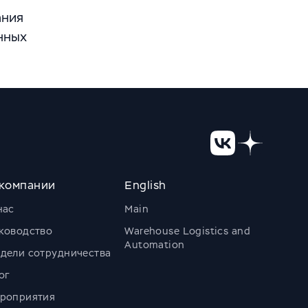
ания
нных
компании
English
нас
Main
ководство
Warehouse Logistics and
Automation
дели сотрудничества
ог
роприятия