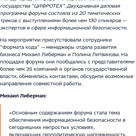
Цифровизация ритейла
Main
государства “ЦИФРОТЕХ”. Двухдневная деловая
Связаться с нами
Модели сотрудничества
программа форума состояла из 20 тематических
WMS Управление складом
Импортозамещение
Warehouse Logistics and Automation
треков с выступлениями более чем 130 спикеров —
Блог
Системы визуального контроля на основе ИИ
экспертов в сфере информационной безопасности.
Мероприятия
На мероприятии присутствовали сотрудники
Системы стандартизации и управления данными
“Формата кода”
—
менеджеры отдела развития
для логистических и производственных
Работа
бизнеса Михаил Либерман и Полина Литвинова. На
комплексов
площадке форума они пообщались с представителями
Юридическая информация
более чем 35 компаний и органов государственной
Решения для производственной безопасности
власти, обменялись контактами, обсудили возможные
направления совместной работы.
Программное обеспечение для интеграции
Михаил Либерман:
автоматизированного и роботизированного
оборудования
«Основным содержанием форума стала тема
Интеллектуальная обработка документов (IDP) в
обеспечения информационной безопасности в
сегодняшних непростых условиях,
международной логистике и транспорте
включающих геополитическую напряженность,