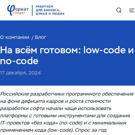
РАБОТАЕМ
ДЛЯ БИЗНЕСА,
ДУМАЯ О ЛЮДЯХ
О компании
Решения
Блог
На всём готовом: low-code и
Цифровые двойники в производстве и логистике
Проекты
no-code
Комплексные решения по работе с большими
Компетенции
17 декабря, 2024
данными
Складская автоматизация и логистика
ИИ и машинное обучение
RAG-чатбот – интеллектуальный ассистент для
Российские разработчики программного обеспечения
службы поддержки
Высоконагруженные системы и Большие данные
на фоне дефицита кадров и роста стоимости
О компании
разработки софта начали чаще использовать
(Big Data)
Обучающий ИИ-ассистент для ваших сотрудников
платформы с готовыми инструментами для создания
О нас
English
IT-проектов «без кода» (no-code) и с минимальным
Автоматизация производств
ИИ-решение для работы с корпоративными базами
применением кода (low-code). Спрос за год
Руководство
данных