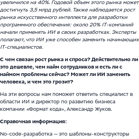
Цифровизация ритейла
увеличился на 40%. Годовой объем этого рынка может
Main
Связаться с нами
достигнуть 3,5 млрд рублей. Также наблюдается рост
Модели сотрудничества
WMS Управление складом
Импортозамещение
Warehouse Logistics and Automation
рынка искусственного интеллекта для разработки
программного обеспечения: около 20% IT-компаний
Блог
Системы визуального контроля на основе ИИ
начали применять ИИ в своих разработках. Эксперты
полагают, что ИИ уже способен заменить начинающих
Мероприятия
Системы стандартизации и управления данными
IT-специалистов.
для логистических и производственных
Работа
С чем связан рост рынка и спроса? Действительно ли
комплексов
это дешевле, чем найм сотрудников и есть ли с
Юридическая информация
наймом проблемы сейчас? Может ли ИИ заменить
Решения для производственной безопасности
человека, и чем это грозит?
Программное обеспечение для интеграции
На эти вопросы нам поможет ответить специалист в
автоматизированного и роботизированного
области ИИ и директор по развитию бизнеса
оборудования
компании
«
Формат кода», Александр Жуков.
Справочная информация:
Интеллектуальная обработка документов (IDP) в
международной логистике и транспорте
No-code-разработка — это шаблоны-конструкторы