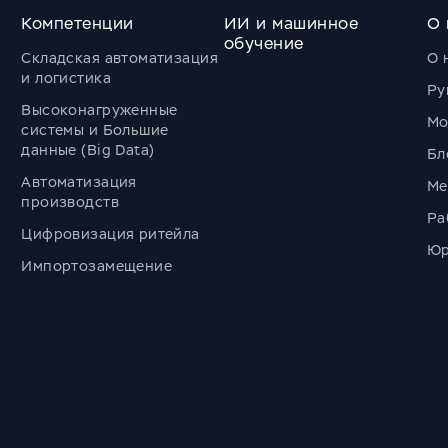
Компетенции
ИИ и машинное
О 
обучение
Складская автоматизация
О 
и логистика
Ру
Высоконагруженные
Мо
системы и Большие
данные (Big Data)
Бл
Автоматизация
Ме
производств
Ра
Цифровизация ритейла
Юр
Импортозамещение