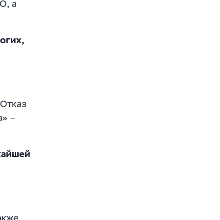
О, а
огих,
 Отказ
а» –
жайшей
акже