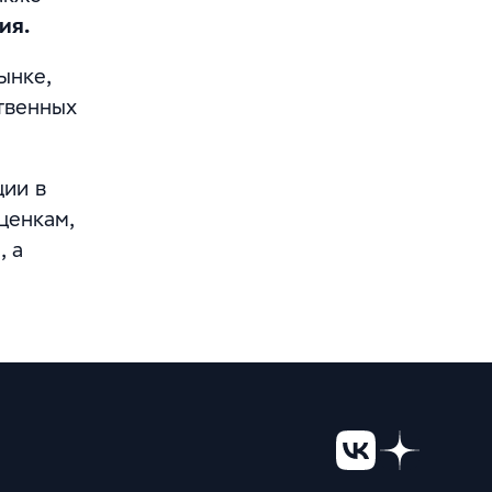
ия.
ынке,
твенных
ции в
ценкам,
, а