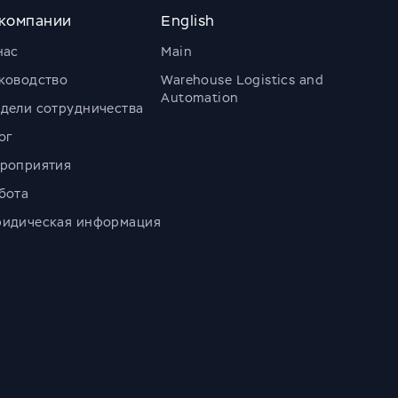
компании
English
нас
Main
ководство
Warehouse Logistics and
Automation
дели сотрудничества
ог
роприятия
бота
идическая информация