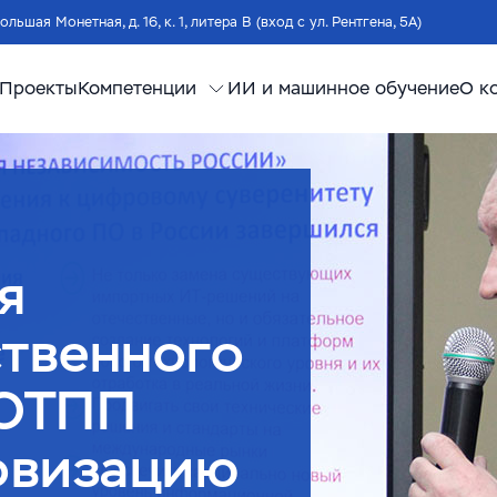
Большая Монетная, д. 16, к. 1, литера В (вход с ул. Рентгена, 5А)
Проекты
Компетенции
ИИ и машинное обучение
О к
я
ственного
ЛОТПП
овизацию