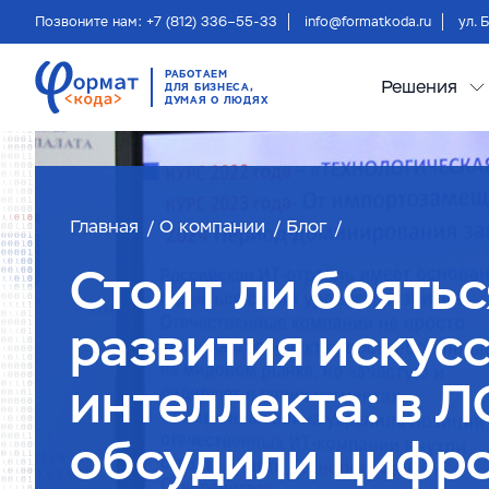
Позвоните нам: +7 (812) 336–55-33
info@formatkoda.ru
ул. 
РАБОТАЕМ
Решения
ДЛЯ БИЗНЕСА,
ДУМАЯ О ЛЮДЯХ
Главная
О компании
Блог
Стоит ли боятьс
развития искус
интеллекта: в 
обсудили цифр