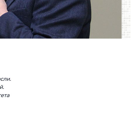
сли.
й.
тета