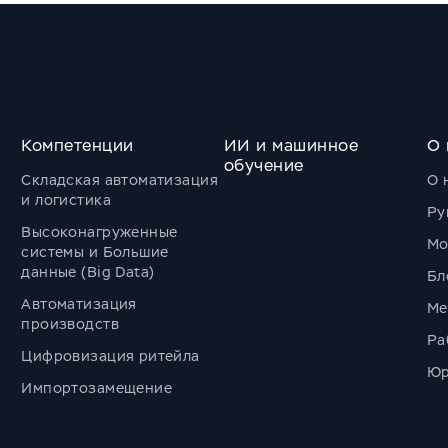
Компетенции
ИИ и машинное
О 
обучение
Складская автоматизация
О 
и логистика
Ру
Высоконагруженные
Мо
системы и Большие
данные (Big Data)
Бл
Автоматизация
Ме
производств
Ра
Цифровизация ритейла
Юр
Импортозамещение