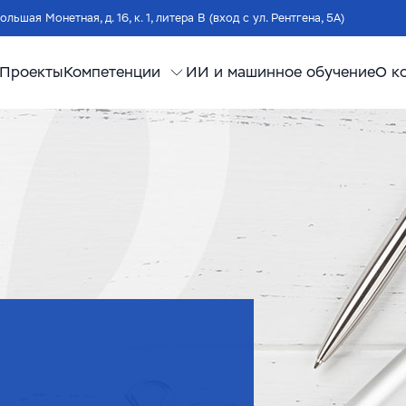
Большая Монетная, д. 16, к. 1, литера В (вход с ул. Рентгена, 5А)
Проекты
Компетенции
ИИ и машинное обучение
О к