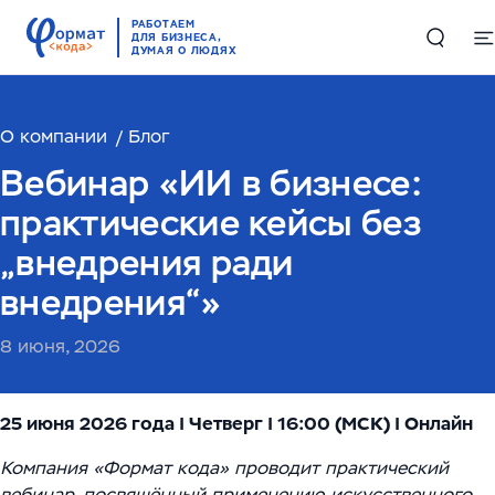
РАБОТАЕМ
ДЛЯ БИЗНЕСА,
ДУМАЯ О ЛЮДЯХ
О компании
Решения
Блог
Вебинар «ИИ в бизнесе:
Цифровые двойники в производстве и логистике
Проекты
практические кейсы без
Комплексные решения по работе с большими
„внедрения ради
Компетенции
данными
внедрения“»
Складская автоматизация и логистика
ИИ и машинное обучение
RAG-чатбот – интеллектуальный ассистент для
8 июня, 2026
службы поддержки
Высоконагруженные системы и Большие данные
О компании
(Big Data)
Обучающий ИИ-ассистент для ваших сотрудников
25 июня 2026 года | Четверг | 16:00 (МСК) | Онлайн
О нас
English
Автоматизация производств
ИИ-решение для работы с корпоративными базами
Компания «Формат кода» проводит практический
Руководство
вебинар, посвящённый применению искусственного
данных