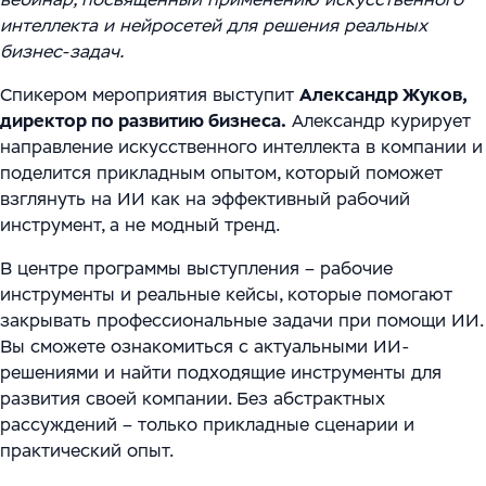
Цифровизация ритейла
Main
Связаться с нами
интеллекта и нейросетей для решения реальных
Модели сотрудничества
WMS Управление складом
бизнес-задач.
Импортозамещение
Warehouse Logistics and Automation
Блог
Спикером мероприятия выступит
Системы визуального контроля на основе ИИ
Александр Жуков,
директор по развитию бизнеса.
Александр курирует
Мероприятия
Системы стандартизации и управления данными
направление искусственного интеллекта в компании и
поделится прикладным опытом, который поможет
для логистических и производственных
Работа
взглянуть на ИИ как на эффективный рабочий
комплексов
инструмент, а не модный тренд.
Юридическая информация
Решения для производственной безопасности
В центре программы выступления – рабочие
инструменты и реальные кейсы, которые помогают
Программное обеспечение для интеграции
закрывать профессиональные задачи при помощи ИИ.
автоматизированного и роботизированного
Вы сможете ознакомиться с актуальными ИИ-
решениями и найти подходящие инструменты для
оборудования
развития своей компании. Без абстрактных
рассуждений – только прикладные сценарии и
Интеллектуальная обработка документов (IDP) в
практический опыт.
международной логистике и транспорте