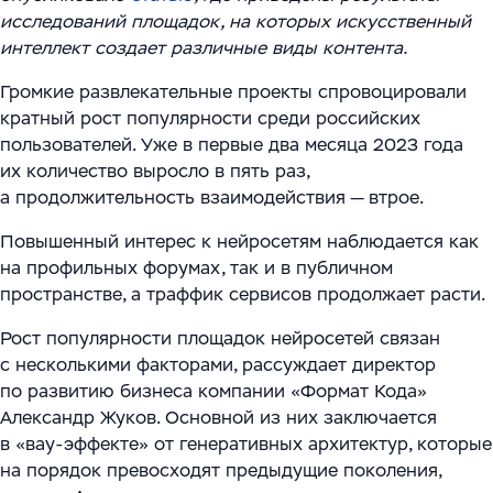
Цифровизация ритейла
Main
исследований площадок, на которых искусственный
Связаться с нами
Модели сотрудничества
интеллект создает различные виды контента.
WMS Управление складом
Импортозамещение
Warehouse Logistics and Automation
Громкие развлекательные проекты спровоцировали
Блог
Системы визуального контроля на основе ИИ
кратный рост популярности среди российских
Мероприятия
пользователей. Уже в первые два месяца 2023 года
Системы стандартизации и управления данными
их количество выросло в пять раз,
для логистических и производственных
Работа
а продолжительность взаимодействия — втрое.
комплексов
Юридическая информация
Повышенный интерес к нейросетям наблюдается как
Решения для производственной безопасности
на профильных форумах, так и в публичном
пространстве, а траффик сервисов продолжает расти.
Программное обеспечение для интеграции
Рост популярности площадок нейросетей связан
автоматизированного и роботизированного
с несколькими факторами, рассуждает директор
оборудования
по развитию бизнеса компании «Формат Кода»
Александр Жуков. Основной из них заключается
Интеллектуальная обработка документов (IDP) в
в «вау-эффекте» от генеративных архитектур, которые
международной логистике и транспорте
на порядок превосходят предыдущие поколения,