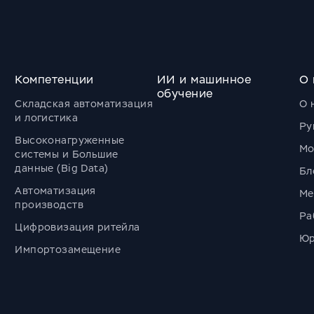
Компетенции
ИИ и машинное
О 
обучение
Складская автоматизация
О 
и логистика
Ру
Высоконагруженные
Мо
системы и Большие
данные (Big Data)
Бл
Автоматизация
Ме
производств
Ра
Цифровизация ритейла
Юр
Импортозамещение