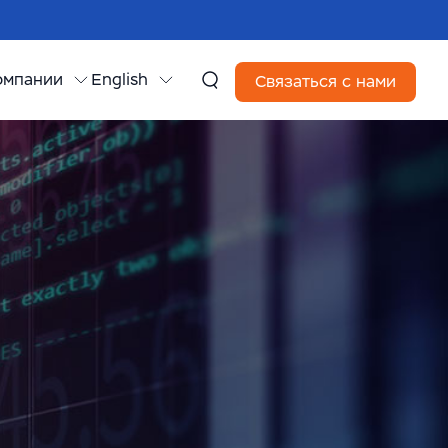
омпании
English
Связаться с нами