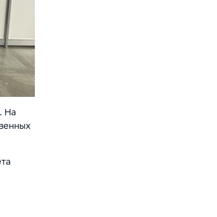
. На
твенных
ёта