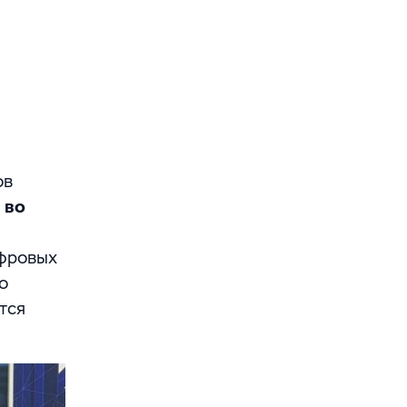
ов
 во
ифровых
о
тся