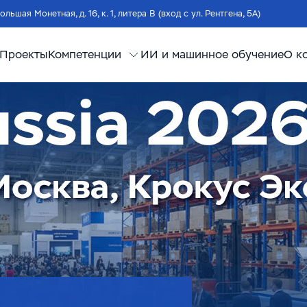
Большая Монетная, д. 16, к. 1, литера В (вход с ул. Рентгена, 5А)
Проекты
Компетенции
ИИ и машинное обучение
О к