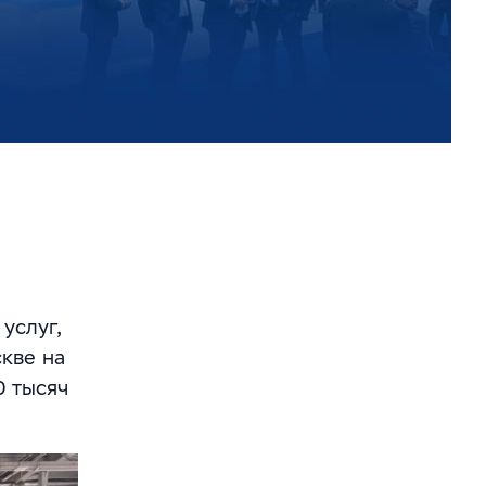
услуг,
скве на
0 тысяч