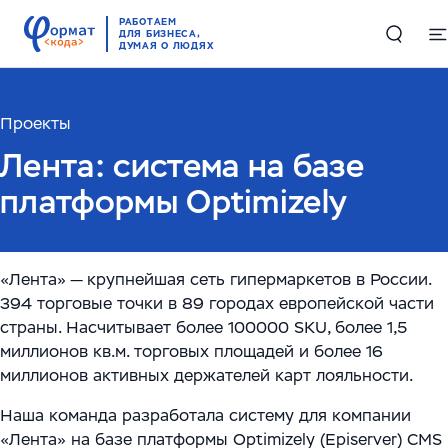
РАБОТАЕМ
ДЛЯ БИЗНЕСА,
ДУМАЯ О ЛЮДЯХ
Проекты
Решения
Лента: система на базе
Цифровые двойники в производстве и логистике
Проекты
платформы Optimizely
Комплексные решения по работе с большими
Компетенции
данными
«Лента» — крупнейшая сеть гипермаркетов в России.
Складская автоматизация и логистика
ИИ и машинное обучение
RAG-чатбот – интеллектуальный ассистент для
394 торговые точки в 89 городах европейской части
страны. Насчитывает более 100000 SKU, более 1,5
службы поддержки
Высоконагруженные системы и Большие данные
О компании
миллионов кв.м. торговых площадей и более 16
(Big Data)
Обучающий ИИ-ассистент для ваших сотрудников
миллионов активных держателей карт лояльности.
О нас
English
Автоматизация производств
Наша команда разработала систему для компании
ИИ-решение для работы с корпоративными базами
«Лента» на базе платформы Optimizely (Episerver) CMS
Руководство
данных