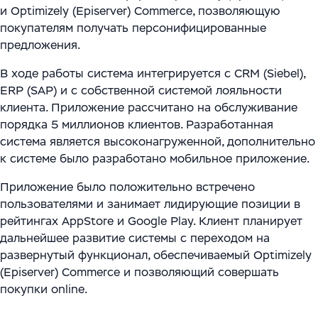
Цифровизация ритейла
Main
и Optimizely (Episerver) Commerce, позволяющую
Связаться с нами
покупателям получать персонифицированные
Модели сотрудничества
WMS Управление складом
Импортозамещение
Warehouse Logistics and Automation
предложения.
Блог
Системы визуального контроля на основе ИИ
В ходе работы система интегрируется с CRM (Siebel),
ERP (SAP) и с собственной системой лояльности
Мероприятия
Системы стандартизации и управления данными
клиента. Приложение рассчитано на обслуживание
для логистических и производственных
Работа
порядка 5 миллионов клиентов. Разработанная
комплексов
система является высоконагруженной, дополнительно
Юридическая информация
к системе было разработано мобильное приложение.
Решения для производственной безопасности
Приложение было положительно встречено
Программное обеспечение для интеграции
пользователями и занимает лидирующие позиции в
рейтингах AppStore и Google Play. Клиент планирует
автоматизированного и роботизированного
дальнейшее развитие системы с переходом на
оборудования
развернутый функционал, обеспечиваемый Optimizely
(Episerver) Commerce и позволяющий совершать
Интеллектуальная обработка документов (IDP) в
покупки online.
международной логистике и транспорте