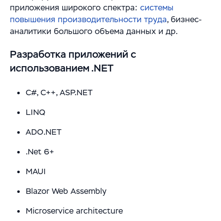
Цифровизация ритейла
Main
приложения широкого спектра:
системы
Связаться с нами
базами данных
повышения производительности труда
Модели сотрудничества
, бизнес-
Импортозамещение
Warehouse Logistics and Automation
аналитики большого объема данных и др.
WMS Управление складом
Блог
Разработка приложений с
Системы визуального контроля на основе ИИ
Мероприятия
использованием .NET
Системы стандартизации и управления данными
Работа
C#, C++, ASP.NET
для логистических и производственных
Юридическая информация
комплексов
LINQ
ADO.NET
Решения для производственной безопасности
.Net 6+
Программное обеспечение для интеграции
автоматизированного и роботизированного
MAUI
оборудования
Blazor Web Assembly
Интеллектуальная обработка документов (IDP) в
Microservice architecture