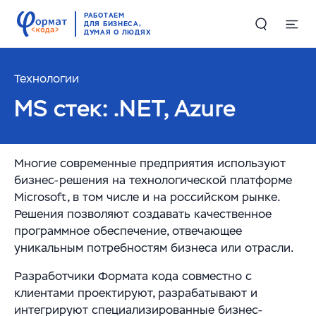
РАБОТАЕМ
ДЛЯ БИЗНЕСА,
ДУМАЯ О ЛЮДЯХ
Технологии
Решения
MS стек: .NET, Azure
Цифровые двойники в производстве и логистике
Проекты
Комплексные решения по работе с большими
Многие современные предприятия используют
Компетенции
данными
бизнес-решения на технологической платформе
Microsoft, в том числе и на российском рынке.
Складская автоматизация и логистика
ИИ и машинное обучение
RAG-чатбот – интеллектуальный ассистент для
Решения позволяют создавать качественное
программное обеспечение, отвечающее
службы поддержки
Высоконагруженные системы и Большие данные
О компании
уникальным потребностям бизнеса или отрасли.
(Big Data)
Обучающий ИИ-ассистент для ваших
Разработчики Формата кода совместно с
О нас
сотрудников
English
Автоматизация производств
клиентами проектируют, разрабатывают и
интегрируют специализированные бизнес-
Руководство
ИИ-решение для работы с корпоративными