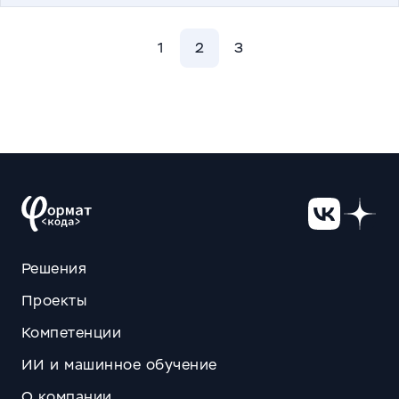
1
2
3
Навигация
по
записям
Решения
Проекты
Компетенции
ИИ и машинное обучение
О компании