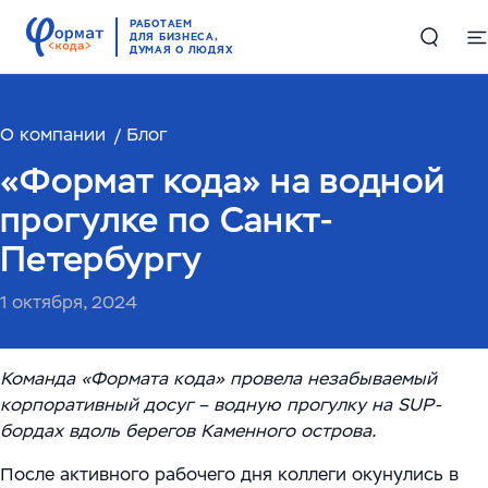
РАБОТАЕМ
ДЛЯ БИЗНЕСА,
ДУМАЯ О ЛЮДЯХ
О компании
Решения
Блог
«Формат кода» на водной
Цифровые двойники в производстве и логистике
Проекты
прогулке по Санкт-
Комплексные решения по работе с большими
Петербургу
Компетенции
данными
1 октября, 2024
Складская автоматизация и логистика
ИИ и машинное обучение
RAG-чатбот – интеллектуальный ассистент для
службы поддержки
Высоконагруженные системы и Большие данные
Команда «Формата кода» провела незабываемый
О компании
(Big Data)
корпоративный досуг – водную прогулку на SUP-
Обучающий ИИ-ассистент для ваших сотрудников
бордах вдоль берегов Каменного острова.
О нас
English
Автоматизация производств
ИИ-решение для работы с корпоративными базами
После активного рабочего дня коллеги окунулись в
Руководство
данных