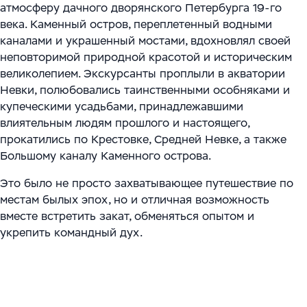
Цифровизация ритейла
Main
атмосферу дачного дворянского Петербурга 19-го
Связаться с нами
века. Каменный остров, переплетенный водными
Модели сотрудничества
WMS Управление складом
Импортозамещение
Warehouse Logistics and Automation
каналами и украшенный мостами, вдохновлял своей
неповторимой природной красотой и историческим
Блог
Системы визуального контроля на основе ИИ
великолепием. Экскурсанты проплыли в акватории
Мероприятия
Невки, полюбовались таинственными особняками и
Системы стандартизации и управления данными
купеческими усадьбами, принадлежавшими
для логистических и производственных
Работа
влиятельным людям прошлого и настоящего,
комплексов
прокатились по Крестовке, Средней Невке, а также
Юридическая информация
Большому каналу Каменного острова.
Решения для производственной безопасности
Это было не просто захватывающее путешествие по
Программное обеспечение для интеграции
местам былых эпох, но и отличная возможность
вместе встретить закат, обменяться опытом и
автоматизированного и роботизированного
укрепить командный дух.
оборудования
Интеллектуальная обработка документов (IDP) в
международной логистике и транспорте