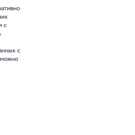
ративно
них
и с
ь
анных с
й можно