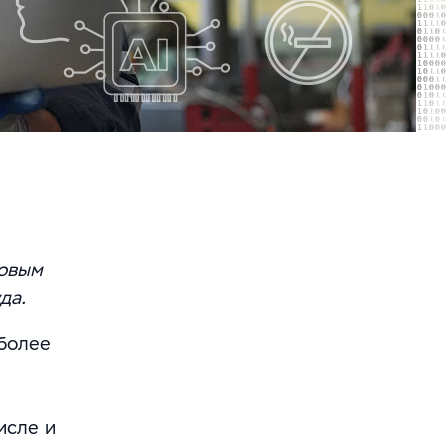
новым
да.
 более
исле и