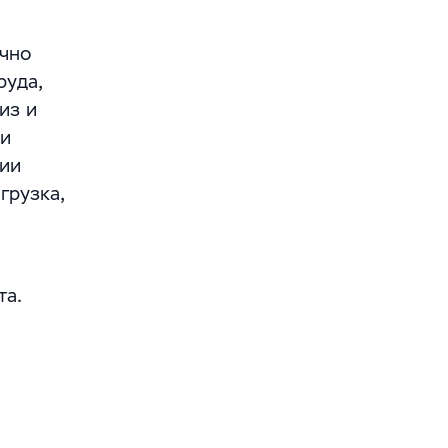
очно
руда,
из и
ии
нии
грузка,
та.