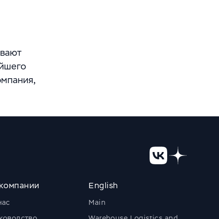
ывают
айшего
омпания,
компании
English
нас
Main
ководство
Warehouse Logistics and