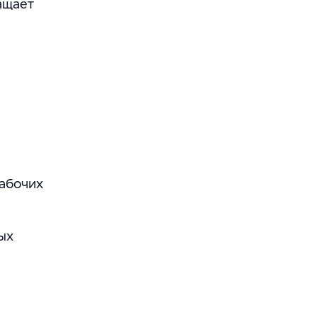
ащает
абочих
ых