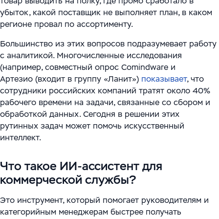
товар выводить на полку, где промо сработало в
Цифровизация ритейла
Main
Связаться с нами
убыток, какой поставщик не выполняет план, в каком
Модели сотрудничества
WMS Управление складом
Импортозамещение
регионе провал по ассортименту.
Warehouse Logistics and Automation
Блог
Системы визуального контроля на основе ИИ
Большинство из этих вопросов подразумевает работу
с аналитикой. Многочисленные исследования
Мероприятия
Системы стандартизации и управления данными
(например, совместный опрос Comindware и
Артезио (входит в группу «Ланит»)
показывает
, что
для логистических и производственных
Работа
сотрудники российских компаний тратят около 40%
комплексов
рабочего времени на задачи, связанные со сбором и
Юридическая информация
обработкой данных. Сегодня в решении этих
Решения для производственной безопасности
рутинных задач может помочь искусственный
интеллект.
Программное обеспечение для интеграции
автоматизированного и роботизированного
Что такое ИИ-ассистент для
оборудования
коммерческой службы?
Интеллектуальная обработка документов (IDP) в
Это инструмент, который помогает руководителям и
международной логистике и транспорте
категорийным менеджерам быстрее получать