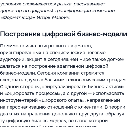
Цифровизация ритейла
Main
условиях сложившегося рынка, рассказывает
Связаться с нами
директор по цифровой трансформации компании
Модели сотрудничества
WMS Управление складом
Импортозамещение
Warehouse Logistics and Automation
«Формат кода» Игорь Маврин.
Блог
Системы визуального контроля на основе ИИ
Построение цифровой бизнес-модели
Мероприятия
Системы стандартизации и управления данными
Помимо поиска выигрышных форматов,
для логистических и производственных
Работа
ориентированных на специфические целевые
комплексов
аудитории, акцент в сегодняшнем мире также должен
Юридическая информация
делаться на построение адаптивной цифровой
Решения для производственной безопасности
бизнес-модели. Сегодня компании стремятся
следовать двум глобальным технологическим трендам.
Программное обеспечение для интеграции
С одной стороны, «виртуализировать бизнес-активы»
автоматизированного и роботизированного
и «оцифровать процессы», а с другой — использовать
оборудования
инструментарий «цифрового опыта», направленный
на персонализацию отношений с клиентами. В теории
Интеллектуальная обработка документов (IDP) в
два этих направления дополняют друг друга, образуя
международной логистике и транспорте
ту цифровую бизнес-модель, во главе которой