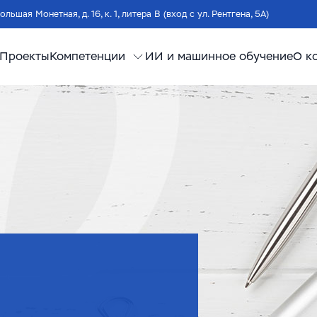
Большая Монетная, д. 16, к. 1, литера В (вход с ул. Рентгена, 5А)
Проекты
Компетенции
ИИ и машинное обучение
О к