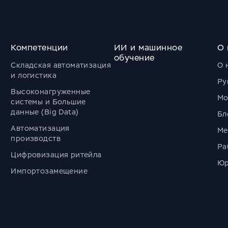
Компетенции
ИИ и машинное
О 
обучение
Складская автоматизация
О 
и логистика
Ру
Высоконагруженные
Мо
системы и Большие
данные (Big Data)
Бл
Автоматизация
Ме
производств
Ра
Цифровизация ритейла
Юр
Импортозамещение