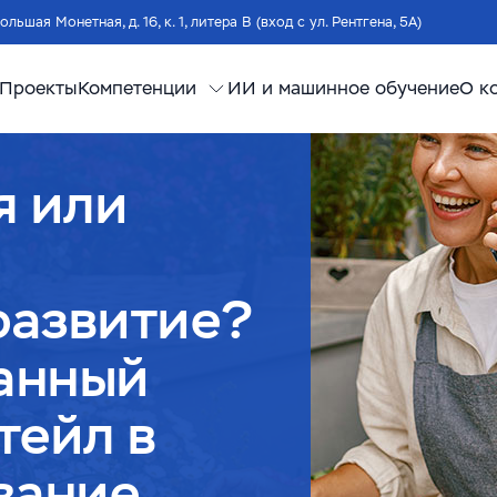
Большая Монетная, д. 16, к. 1, литера В (вход с ул. Рентгена, 5А)
Проекты
Компетенции
ИИ и машинное обучение
О к
я или
развитие?
анный
тейл в
вание