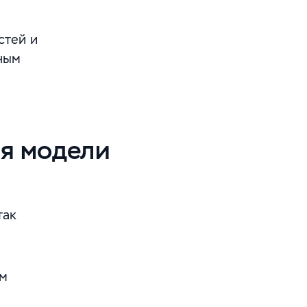
стей и
ным
ия модели
так
ом