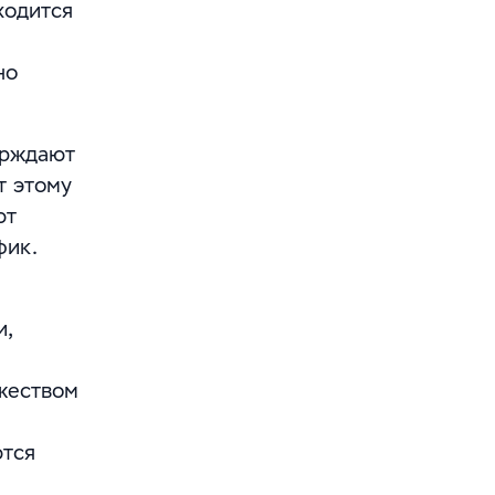
ходится
но
ерждают
т этому
ют
фик.
и,
ожеством
ются