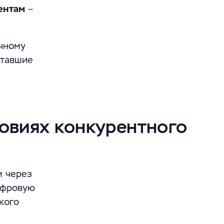
иентам
–
очному
ставшие
ловиях конкурентного
м через
ифровую
кого