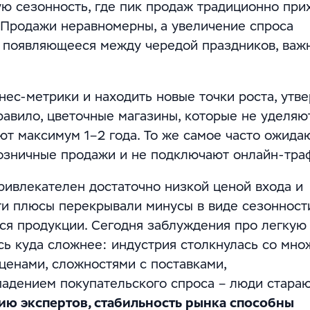
ю сезонность, где пик продаж традиционно при
. Продажи неравномерны, а увеличение спроса
, появляющееся между чередой праздников, важ
нес-метрики и находить новые точки роста, утв
равило, цветочные магазины, которые не уделяю
ют максимум 1–2 года. То же самое часто ожида
розничные продажи и не подключают онлайн-тра
ривлекателен достаточно низкой ценой входа и
ти плюсы перекрывали минусы в виде сезонност
ся продукции. Сегодня заблуждения про легкую
сь куда сложнее: индустрия столкнулась со мн
ценами, сложностями с поставками,
адением покупательского спроса – люди стара
ию экспертов, стабильность рынка способны