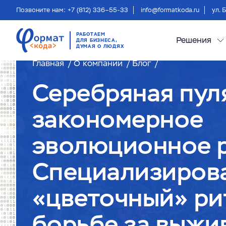
Позвоните нам: +7 (812) 336–55-33
info@formatkoda.ru
ул. 
РАБОТАЕМ
Решения
ДЛЯ БИЗНЕСА,
ДУМАЯ О ЛЮДЯХ
Главная
О компании
Блог
Серебряная пул
закономерное
эволюционное 
Специализиров
«цветочный» ри
борьбе за выжи