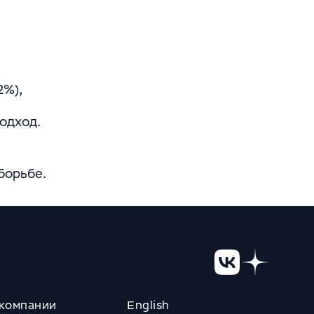
2%),
одход.
борьбе.
компании
English