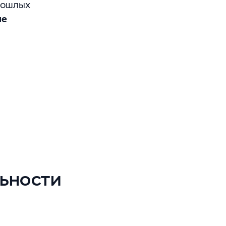
рошлых
ые
ьности