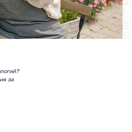
ологий?
ия за