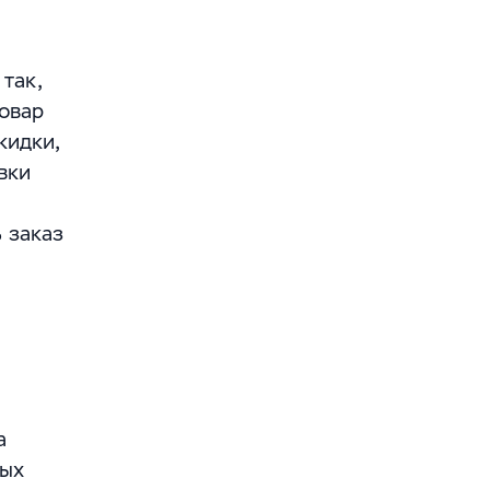
так,
овар
кидки,
вки
 заказ
а
вых