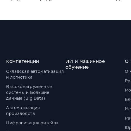
Компетенции
ИИ и машинное
О 
обучение
Складская автоматизация
О 
и логистика
Ру
Высоконагруженные
Мо
системы и Большие
данные (Big Data)
Бл
Автоматизация
Ме
производств
Ра
Цифровизация ритейла
Юр