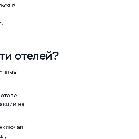
ться в
.
сти отелей?
ионных
отеле.
акции на
 включая
ы,