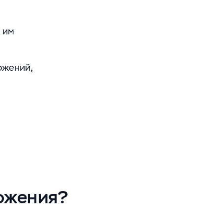
 им
ожений,
ложения?