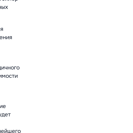
ных
ия
ления
дичного
имости
ие
удет
нейшего