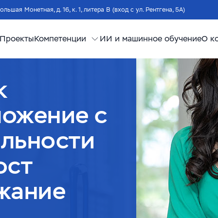
Большая Монетная, д. 16, к. 1, литера В (вход с ул. Рентгена, 5А)
Проекты
Компетенции
ИИ и машинное обучение
О к
к
ложение с
яльности
ост
жание