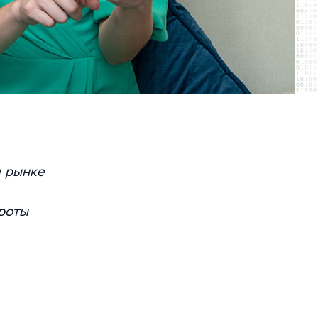
м рынке
ороты