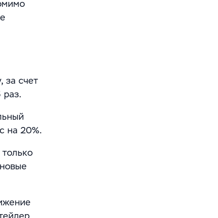
омимо
ые
 за счет
 раз.
льный
с на 20%.
 только
 новые
нижение
итейлер