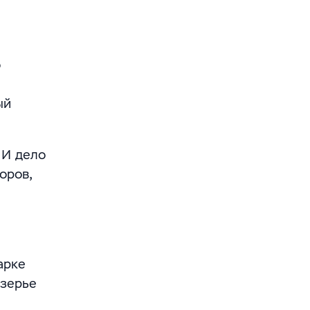
о
ый
 И дело
оров,
арке
озерье