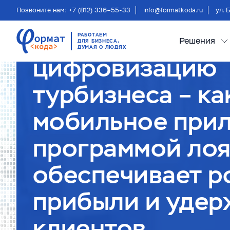
Главная
О компании
Блог
Позвоните нам: +7 (812) 336–55-33
info@formatkoda.ru
ул. 
Ловим тренд на
РАБОТАЕМ
Решения
ДЛЯ БИЗНЕСА,
ДУМАЯ О ЛЮДЯХ
цифровизацию
турбизнеса – ка
мобильное при
программой ло
обеспечивает р
прибыли и удер
клиентов