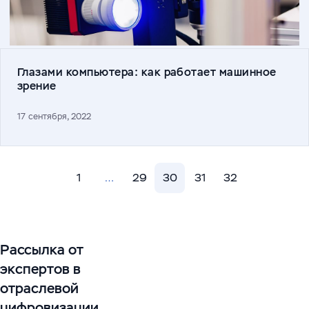
Глазами компьютера: как работает машинное
зрение
17 сентября, 2022
1
…
29
30
31
32
Навигация
по
записям
Рассылка от
экспертов в
отраслевой
цифровизации