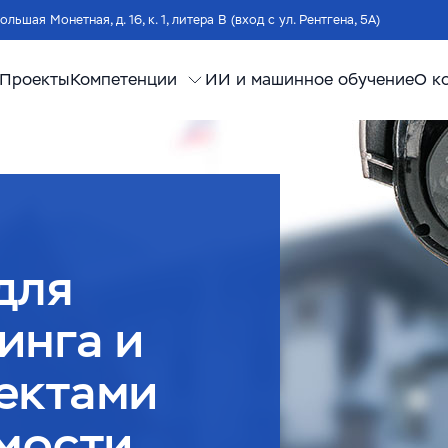
Большая Монетная, д. 16, к. 1, литера В (вход с ул. Рентгена, 5А)
Проекты
Компетенции
ИИ и машинное обучение
О к
для
инга и
ектами
мости