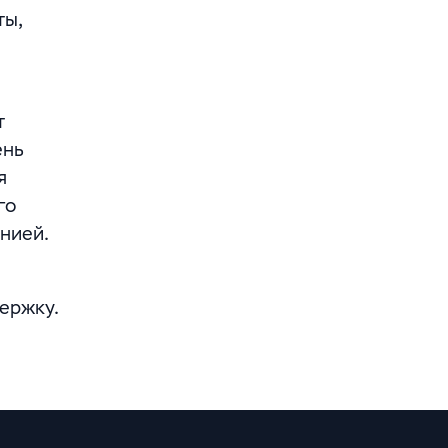
ты,
т
ень
я
го
нией.
ержку.