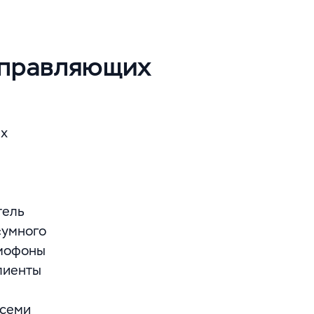
управляющих
их
тель
«умного
омофоны
лиенты
всеми