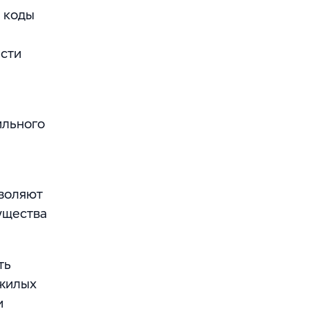
 коды
ести
ильного
воляют
ущества
ть
 жилых
и