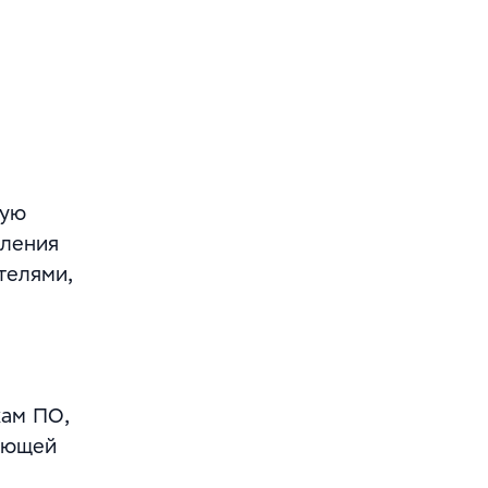
ную
вления
телями,
кам ПО,
ляющей