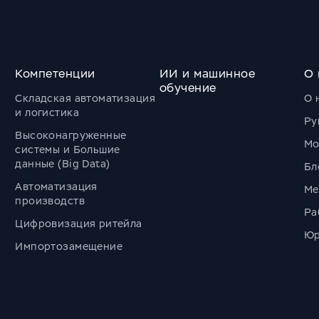
Компетенции
ИИ и машинное
О 
обучение
Складская автоматизация
О 
и логистика
Ру
Высоконагруженные
Мо
системы и Большие
данные (Big Data)
Бл
Автоматизация
Ме
производств
Ра
Цифровизация ритейла
Юр
Импортозамещение