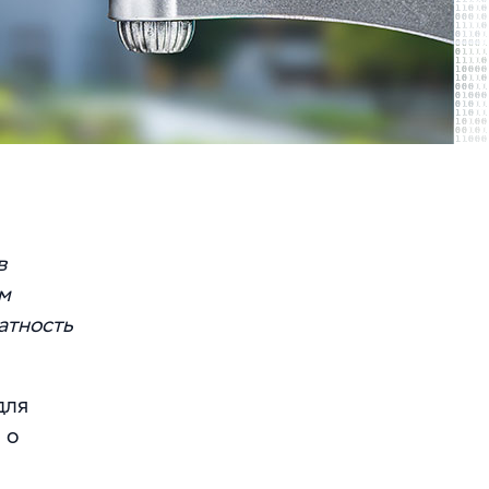
в
м
атность
для
 о